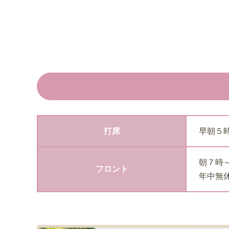
打席
早朝５
朝７時
フロント
年中無