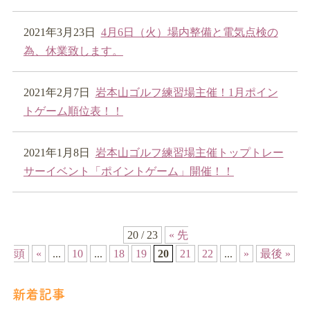
2021年3月23日
4月6日（火）場内整備と電気点検の
為、休業致します。
2021年2月7日
岩本山ゴルフ練習場主催！1月ポイン
トゲーム順位表！！
2021年1月8日
岩本山ゴルフ練習場主催トップトレー
サーイベント「ポイントゲーム」開催！！
20 / 23
« 先
頭
«
...
10
...
18
19
20
21
22
...
»
最後 »
新着記事